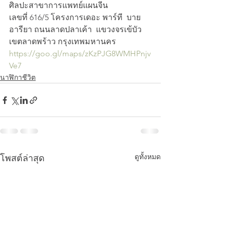
ศิลปะสาขาการแพทย์แผนจีน
เลขที่ 616/5 โครงการเดอะ พาร์ที  บาย 
อารียา ถนนลาดปลาเค้า  แขวงจรเข้บัว 
เขตลาดพร้าว กรุงเทพมหานคร 
https://goo.gl/maps/zKzPJG8WMHPnjv
Ve7
นาฬิกาชีวิต
ดูทั้งหมด
โพสต์ล่าสุด