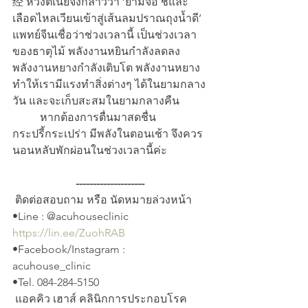
经 หวงตี้เน่ยจิงกล่าวว่า ‘ยามจื่อ ชี่และ
เลือดไหลเวียนเข้าสู่เส้นลมปราณถุงน้ำดี’ 
แพทย์จีนเชื่อว่าช่วงเวลานี้ เป็นช่วงเวลา
ของธาตุไม้ พลังงานหยินกำลังลดลง 
พลังงานหยางกำลังเติบโต พลังงานหยาง 
ทำให้เรามีแรงทำสิ่งต่างๆ ได้ในยามกลาง
วัน และจะเก็บสะสมในยามกลางคืน
 	หากต้องการตื่นมาสดชื่น 
กระปรี้กระเปร่า มีพลังในตอนเช้า จึงควร
นอนหลับพักผ่อนในช่วงเวลานี้ค่ะ 
--------------------
 ติดต่อสอบถาม หรือ นัดหมายล่วงหน้า
•Line : @acuhouseclinic 
https://lin.ee/ZuohRAB
•Facebook/Instagram :  
acuhouse_clinic
•Tel. 084-284-5150
 แอคคิว เฮาส์ คลินิกการประกอบโรค