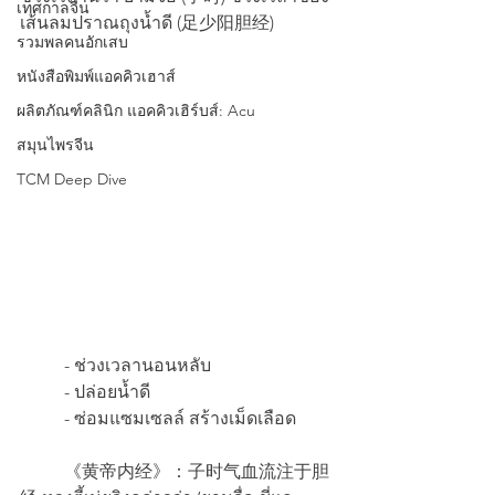
เทศกาลจีน
เส้นลมปราณถุงน้ำดี (足少阳胆经)
รวมพลคนอักเสบ
หนังสือพิมพ์แอคคิวเฮาส์
ผลิตภัณฑ์คลินิก แอคคิวเฮิร์บส์: Acu
สมุนไพรจีน
TCM Deep Dive
  	- ช่วงเวลานอนหลับ
  	- ปล่อยน้ำดี
  	- ซ่อมแซมเซลล์ สร้างเม็ดเลือด
 	《黄帝内经》：子时气血流注于胆