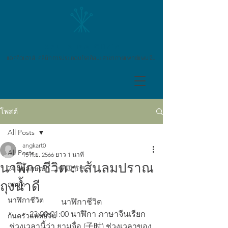
AcuHouse Clinic
แอคคิวเฮาส์ คลินิกการประกอบโรคศิลปะสาขาการแพทย์แผนจีน
โพสต์
All Posts
angkart0
All Posts
15 ก.ย. 2566
ยาว 1 นาที
นาฬิกาชีวิต : เส้นลมปราณ
24 ฤดูลักษณ์ | 二十四节气
ถุงน้ำดี
กดจุด
นาฬิกาชีวิต
นาฬิกาชีวิต
 	23:00-01:00 นาฬิกา ภาษาจีนเรียก
ก้นครัวแพทย์จีน
ช่วงเวลานี้ว่า ยามจื่อ (子时) ช่วงเวลาของ