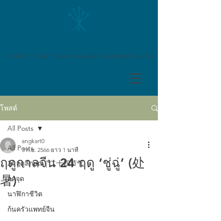
AcuHouse Clinic
แอคคิวเฮาส์ คลินิกการประกอบโรคศิลปะสาขาการแพทย์แผนจีน
โพสต์
All Posts
angkart0
All Posts
3 ก.ย. 2566
ยาว 1 นาที
ฤดูกาลจีน 24 ฤดู ‘ชู่ฉู่’ (处
24 ฤดูลักษณ์ | 二十四节气
暑)
กดจุด
นาฬิกาชีวิต
ก้นครัวแพทย์จีน