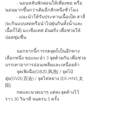
	- นอนหลับพักผ่อนให้เพียงพอ หรือ
นอนมากขึ้นกว่าเดิมอีกสักหนึ่งชั่วโมง
	- แนะนำให้รับประทานเนื้อเป็ด สาลี่ 
(จะกินแบบสดหรือนำไปตุ๋นกินทั้งน้ำและ
เนื้อก็ได้) มะเขือเทศ มันฝรั่ง เพื่อช่วยให้
ปอดชุ่มชื่น 
 	นอกจากนี้การกดจุดก็เป็นอีกทาง
เลือกหนึ่ง ขอแนะนำ 3 จุดด้วยกัน เพื่อช่วย
บรรเทาอาการอ่อนเพลียและเหนื่อยล้า
	จุดเฟิงฉือ(GB20,风池) / จุดไป๋
ฮุ่ย(GV20,百会) / จุดไท่หยาง (EX-HN5,太
阳)
	กดและนวดเบาๆ แต่ละจุดค้างไว้
ราว 30 วินาที จนครบ 5 ครั้ง