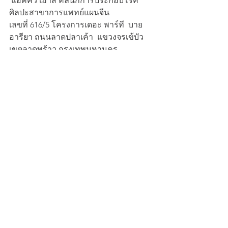
 แอคคิว เฮาส์ คลินิกการประกอบโรค
ศิลปะสาขาการแพทย์แผนจีน
เลขที่ 616/5 โครงการเดอะ พาร์ที  บาย 
อารียา ถนนลาดปลาเค้า  แขวงจรเข้บัว 
เขตลาดพร้าว กรุงเทพมหานคร 
https://goo.gl/maps/zKzPJG8WMHPnjv
Ve7
24 ฤดูลักษณ์ | 二十四节气
ดูทั้งหมด
โพสต์ล่าสุด