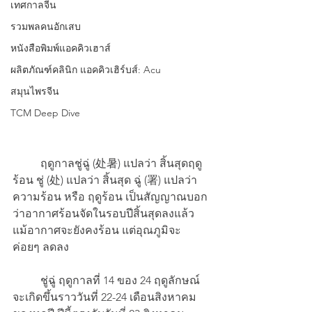
เทศกาลจีน
รวมพลคนอักเสบ
หนังสือพิมพ์แอคคิวเฮาส์
ผลิตภัณฑ์คลินิก แอคคิวเฮิร์บส์: Acu
สมุนไพรจีน
TCM Deep Dive
	ฤดูกาลชู่ฉู่ (处暑) แปลว่า สิ้นสุดฤดู
ร้อน ชู่ (处) แปลว่า สิ้นสุด ฉู่ (署) แปลว่า 
ความร้อน หรือ ฤดูร้อน เป็นสัญญาณบอก
ว่าอากาศร้อนจัดในรอบปีสิ้นสุดลงแล้ว 
แม้อากาศจะยังคงร้อน แต่อุณภูมิจะ
ค่อยๆ ลดลง
 	ชู่ฉู่ ฤดูกาลที่ 14 ของ 24 ฤดูลักษณ์ 
จะเกิดขึ้นราววันที่ 22-24 เดือนสิงหาคม