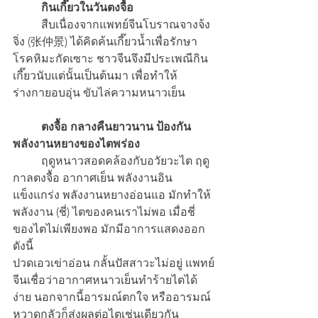
กินเกี๊ยวในวันตงจื้อ
 	สืบเนื่องจากแพทย์จีนโบราณจางจ้ง
จิ่ง (张仲景) ได้คิดค้นเกี๊ยวน้ำเพื่อรักษา
โรคหิมะกัดเซาะ ชาวจีนจึงมีประเพณีกิน
เกี๊ยวนับแต่นั้นเป็นต้นมา เพื่อทำให้
ร่างกายอบอุ่น ขับไล่ความหนาวเย็น
ตงจื้อ กลางคืนยาวนาน ป้องกัน
พลังงานหยางของไตพร่อง
 	ฤดูหนาวสอดคล้องกับอวัยวะไต ฤดู
กาลตงจื้อ อากาศเย็น พลังงานอิน
แข็งแกร่ง พลังงานหยางอ่อนแอ มักทำให้
พลังงาน (ชี่) ไตของคนเราไม่พอ เมื่อชี่
ของไตไม่เพียงพอ มักมีอาการแสดงออก
ดังนี้
ปวดเอวเข่าอ่อน กลั้นปัสสาวะไม่อยู่ แพทย์
จีนเชื่อว่าอากาศหนาวเย็นทำร้ายไตได้
ง่าย นอกจากนี้อารมณ์ตกใจ หรืออารมณ์
หวาดกลัวก็ส่งผลต่อไตเช่นเดียวกัน