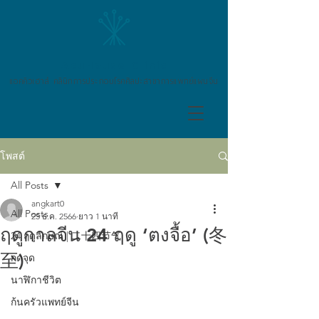
AcuHouse Clinic
แอคคิวเฮาส์ คลินิกการประกอบโรคศิลปะสาขาการแพทย์แผนจีน
โพสต์
All Posts
angkart0
All Posts
25 ธ.ค. 2566
ยาว 1 นาที
ฤดูกาลจีน 24 ฤดู ‘ตงจื้อ’ (冬
24 ฤดูลักษณ์ | 二十四节气
至)
กดจุด
นาฬิกาชีวิต
ก้นครัวแพทย์จีน