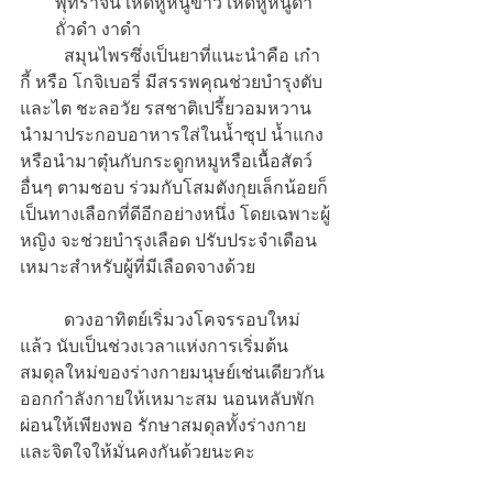
พุทราจีน เห็ดหูหนูขาว เห็ดหูหนูดำ 
ถั่วดำ งาดำ
	สมุนไพรซึ่งเป็นยาที่แนะนำคือ เก๋า
กี้ หรือ โกจิเบอรี่ มีสรรพคุณช่วยบำรุงตับ
และไต ชะลอวัย รสชาติเปรี้ยวอมหวาน 
นำมาประกอบอาหารใส่ในน้ำซุป น้ำแกง 
หรือนำมาตุ๋นกับกระดูกหมูหรือเนื้อสัตว์
อื่นๆ ตามชอบ ร่วมกับโสมตังกุยเล็กน้อยก็
เป็นทางเลือกที่ดีอีกอย่างหนึ่ง โดยเฉพาะผู้
หญิง จะช่วยบำรุงเลือด ปรับประจำเดือน 
เหมาะสำหรับผู้ที่มีเลือดจางด้วย
 	ดวงอาทิตย์เริ่มวงโคจรรอบใหม่
แล้ว นับเป็นช่วงเวลาแห่งการเริ่มต้น
สมดุลใหม่ของร่างกายมนุษย์เช่นเดียวกัน 
ออกกำลังกายให้เหมาะสม นอนหลับพัก
ผ่อนให้เพียงพอ รักษาสมดุลทั้งร่างกาย
และจิตใจให้มั่นคงกันด้วยนะคะ