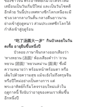
ของชาวจีน พระอาทิตย์เริ่มวงโคจรใหม่ 
เสมือนเป็นวันเริ่มปีใหม่ และเป็นวันโชคดี
อีกด้วย วันนี้ประเทศทางซีกโลกเหนือจะมี
ช่วงเวลากลางวันสั้น กลางคืนยาวนาน 
ย่างเข้าสู่ฤดูหนาว ส่วนประเทศซีกโลกใต้
กำลังเข้าสู่ฤดูร้อน
“吃了汤圆大一岁”  กินบัวลอยในวัน
ตงจื้อ อายุยืนขึ้นหนึ่งปี
 	บัวลอย ภาษาจีนกลางออกเสียงว่า 
‘ทางหยวน (汤圆)’ พ้องเสียงคำว่า ‘ถวน
หยวน (团圆)’ ‘หยวนหม่าน (圆满)’ ซึ่งมี
ความหมายว่า พร้อมหน้าพร้อมตา หรือ 
เต็มไปด้วยความสุข แม้จะยังไม่ถึงตรุษจีน
หรือปีใหม่อย่างเป็นทางการ แต่
พระอาทิตย์ก็เริ่มโคจรรอบใหม่แล้วใน
ฤดูกาลนี้ จึงนับว่าอายุของคนเราเพิ่มขึ้น
อีกหนึ่งปี