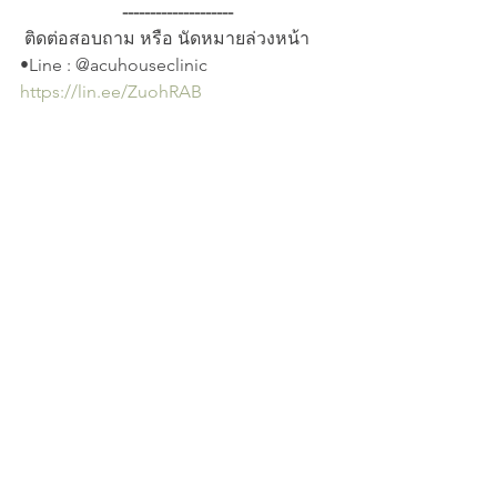
--------------------
 ติดต่อสอบถาม หรือ นัดหมายล่วงหน้า
•Line : @acuhouseclinic 
https://lin.ee/ZuohRAB
•Facebook/Instagram :  
acuhouse_clinic
•Tel. 084-284-5150 
แอคคิว เฮาส์ คลินิกการประกอบโรค
ศิลปะสาขาการแพทย์แผนจีนเลขที่ 616/5 
โครงการเดอะ พาร์ที  บาย อารียา ถนน
ลาดปลาเค้า  แขวงจรเข้บัว เขตลาดพร้าว 
กรุงเทพมหานคร 
https://goo.gl/maps/zKzPJG8WMHPnjv
Ve7
24 ฤดูลักษณ์ | 二十四节气