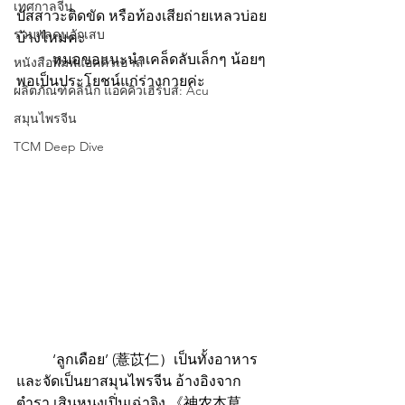
เทศกาลจีน
ปัสสาวะติดขัด หรือท้องเสียถ่ายเหลวบ่อย
รวมพลคนอักเสบ
บ้างไหมคะ
 	หมอขอแนะนำเคล็ดลับเล็กๆ น้อยๆ 
หนังสือพิมพ์แอคคิวเฮาส์
พอเป็นประโยชน์แก่ร่างกายค่ะ 
ผลิตภัณฑ์คลินิก แอคคิวเฮิร์บส์: Acu
สมุนไพรจีน
TCM Deep Dive
	‘ลูกเดือย’ (薏苡仁）เป็นทั้งอาหาร
และจัดเป็นยาสมุนไพรจีน อ้างอิงจาก
ตำรา เสินหนงเปิ่นเฉ่าจิง 《神农本草