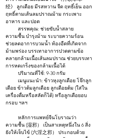
经》 ลูกเดือย มีรสหวาน จืด ฤทธิ์เย็น ออก
ฤทธิ์ตามเส้นลมปราณม้าม กระเพาะ
อาหาร และปอด
 	สรรพคุณ: ช่วยขับน้ำสลาย
ความชื้น บำรุงม้าม ระบายความร้อน 
ช่วยลดอาการบวมน้ำ ท้องอืดที่เกิดจาก
ม้ามพร่อง บรรเทาอาการปวดตามข้อ 
คลายกล้ามเนื้อเส้นลมปราณ ช่วยบรรเทา
การหดเกร็งของกล้ามเนื้อได้
 	ปริมาณที่ใช้: 9-30 กรัม
 	เมนูแนะนำ: ข้าวหุงลูกเดือย โจ๊กลูก
เดือย ข้าวต้มลูกเดือย ลูกเดือยต้ม (ใส่ใน
เครื่องดื่มหรือสลัดก็ได้) หรือลูกเดือยอบ
กรอบ ฯลฯ
 	หลักการแพทย์จีนโบราณว่า 
ความชื้น (湿邪） เป็นสาเหตุหนึ่งใน 6 สิ่ง
ยังให้เจ็บไข้ (六淫之邪） ประกอบด้วย 