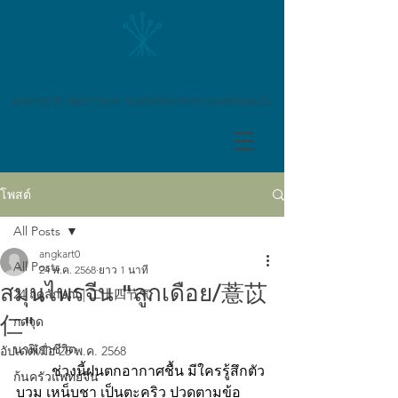
AcuHouse Clinic
แอคคิวเฮาส์ คลินิกการประกอบโรคศิลปะสาขาการแพทย์แผนจีน
โพสต์
All Posts
angkart0
All Posts
24 พ.ค. 2568
ยาว 1 นาที
สมุนไพรจีน "ลูกเดือย/薏苡
24 ฤดูลักษณ์ | 二十四节气
仁"
กดจุด
นาฬิกาชีวิต
อัปเดตเมื่อ
25 พ.ค. 2568
 	ช่วงนี้ฝนตกอากาศชื้น มีใครรู้สึกตัว
ก้นครัวแพทย์จีน
บวม เหน็บชา เป็นตะคริว ปวดตามข้อ 