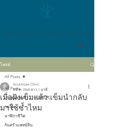
AcuHouse Clinic
แอคคิวเฮาส์ คลินิกการประกอบโรคศิลปะสาขาการแพทย์แผนจีน
โพสต์
All Posts
AcuHouse Clinic
All Posts
8 มี.ค. 2565
ยาว 1 นาที
เมื่อฝังเข็มแล้ว เข็มนำกลับ
24 ฤดูลักษณ์ | 二十四节气
มาใช้ซ้ำไหม
กดจุด
นาฬิกาชีวิต
ก้นครัวแพทย์จีน