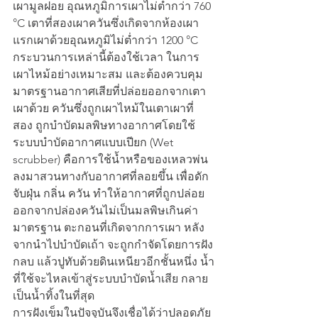
เผามูลฝอย อุณหภูมิการเผาไม่ต่ำกว่า 760 
°C เตาที่สองเผาควันซึ่งเกิดจากห้องเผา
แรกเผาด้วยอุณหภูมิไม่ต่ำกว่า 1200 °C 
กระบวนการเหล่านี้ต้องใช้เวลา ในการ
เผาไหม้อย่างเหมาะสม และต้องควบคุม
มาตรฐานอากาศเสียที่ปล่อยออกจากเตา
เผาด้วย ควันซึ่งถูกเผาไหม้ในเตาเผาที่
สอง ถูกบำบัดมลพิษทางอากาศโดยใช้
ระบบบำบัดอากาศแบบเปียก (Wet 
scrubber) คือการใช้น้ำหรือของเหลวพ่น
ลงมาสวนทางกับอากาศที่ลอยขึ้น เพื่อดัก
จับฝุ่น กลิ่น ควัน ทำให้อากาศที่ถูกปล่อย
ออกจากปล่องควันไม่เป็นมลพิษเกินค่า
มาตรฐาน ตะกอนที่เกิดจากการเผา หลัง
จากนำไปบำบัดเถ้า จะถูกกำจัดโดยการฝัง
กลบ แล้วปูทับด้วยดินเหนียวอีกชั้นหนึ่ง น้ำ
ที่ใช้จะไหลเข้าสู่ระบบบำบัดน้ำเสีย กลาย
เป็นน้ำทิ้งในที่สุด 
การฝังเข็มในปัจจุบันจึงเชื่อได้ว่าปลอดภัย