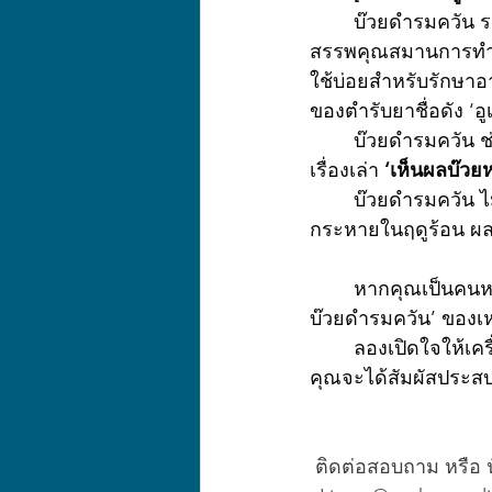
 	บ๊วยดำรมควัน รสเปรี้ยวจัด มีฤทธิ์เป็นกลาง ออกฤทธิ์ตามเส้นลมปราณปอดและลำไส้ มี
สรรพคุณสมานการทำงา
ใช้บ่อยสำหรับรักษาอา
ของตำรับยาชื่อดัง ‘
 	บ๊วยดำรมควัน ช่วยสร้างสารน้ำในร่างกาย ให้ความชุ่มชื้น และดับกระหายได้ จึงมีตำนาน
เรื่องเล่า
 ‘เห็นผลบ๊ว
 	บ๊วยดำรมควัน ไม่เพียงเป็นยาสมุนไพรจีนที่ใช้กันทั่วไป แต่ยังเป็นวัตถุดิบสำหรับเครื่องดื่มแก้
กระหายในฤดูร้อน ผลไ
 	หากคุณเป็นคนหนึ่งที่ชื่นชอบการลองอะไรใหม่ๆ และต้องการสัมผัสรสชาติที่แตกต่าง ‘น้ำ
บ๊วยดำรมควัน’ ของเห
 	ลองเปิดใจให้เครื่องดื่มที่เต็มไปด้วยเรื่องราว ความหอม และรสชาติอันเป็นเอกลักษณ์ แล้ว
คุณจะได้สัมผัสประสบ
 ติดต่อสอบถาม หรือ 