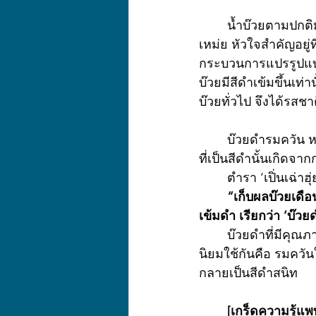
 	น้ำบ๊วยตามปกต
เหม่ย หัวใจสำคัญอยู่ที
กระบวนการแปรรูปแบบพ
บ๊วยมีสีดำเข้มขึ้นเท่
บ๊วยทั่วไป จึงได้รสช
 	บ๊วยดำรมควัน หรือ ‘อูเหมย (乌梅)’ คือการนำผลบ๊วยใกล้สุกมาทำเป็นยาสมุนไพรจีน ผลบ๊วย
ที่เป็นสีดำนั้นเกิด
 	ตำรา ‘เปิ่นเฉ
“เก็บผลบ๊วยเดือ
เข้มดำ เรียกว่า ‘บ๊ว
 	บ๊วยดำที่มีคุณภาพดี เมื่อผ่านกรรมวิธีรมควันจนแห้งแล้วต้องหอมกลิ่นควัน วิธีการแปรรูปที่
นิยมใช้กันคือ รมควัน
กลายเป็นสีดำสนิท
[เกร็ดความรู้แพ