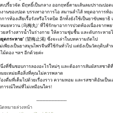
นของปอด บรรเทาอาการไอ สมานลำไส้ หยุดอาการท้องเสีย
การท้องเสียเรื้อรังหรือโรคบิด อีกทั้งยังใช้เป็นยาขับพยาธิ
อูเหมยหวาน (乌梅丸)’ ที่ใช้รักษาอาการปวดท้องเนื่องจากพยา
ยหยุดกระหาย’
 (望梅止渴) ซึ่งจะเล่าในบทความถัดไป 
ม้ดอง ฯลฯ อีกด้วยค่ะ
มยเหม่ยคือสิ่งที่คุณไม่ควรพลาด
การณ์ใหม่ที่ไม่เหมือนใคร!
--------------------
นัดหมายล่วงหน้า