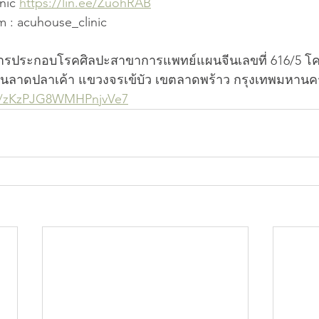
nic 
https://lin.ee/ZuohRAB
 : acuhouse_clinic
กการประกอบโรคศิลปะสาขาการแพทย์แผนจีนเลขที่ 616/5 โ
ถนนลาดปลาเค้า แขวงจรเข้บัว เขตลาดพร้าว กรุงเทพมหานค
ps/zKzPJG8WMHPnjvVe7