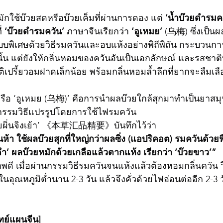
ิมักใช้บ๊วยสดหรือบ๊วยเค็มที่ผ่านการดอง แต่ 
‘น้ำบ๊วยดำรมค
่ 
‘บ๊วยดำรมควัน’
 ภาษาจีนเรียกว่า 
‘อูเหมย’
 (乌梅) ซึ่งเป็นผล
ิเศษด้วยวิธีรมควันและอบแห้งอย่างพิถีพิถัน กระบวนการน
านั้น แต่ยังให้กลิ่นหอมของควันอันเป็นเอกลักษณ์ และรสชาติท
าติเปรี้ยวอมฝาดเล็กน้อย พร้อมกลิ่นหอมล้ำลึกที่ยากจะลืมเล
จากกรรมวิธีแปรรูปโดยการใช้ไฟรมควัน
่าฮุ่ยผิ่นจิงเย้า’ 《本草汇品精要》บันทึกไว้ว่า
นห้า ใช้ผลบ๊วยสุกที่ใหญ่กว่าผลซิ่ง (แอปริคอต) รมควันด้ว
ยดำ’ ผลบ๊วยหมักด้วยเกลือแล้วตากแห้ง เรียกว่า ‘บ๊วยขาว’”
ในอุณหภูมิต่ำนาน 2-3 วัน แล้วจึงคั่วด้วยไฟอ่อนต่ออีก 2-3
ทย์แผนจีน]