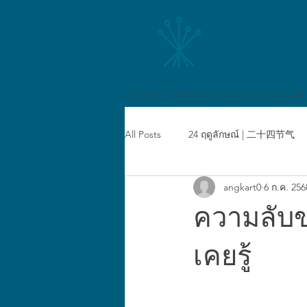
AcuHouse Clinic
แอคคิวเฮาส์ คลินิกการประกอบโรคศิลปะสาขาการแพทย์
All Posts
24 ฤดูลักษณ์ | 二十四节气
angkart0
6 ก.ค. 256
หนังสือพิมพ์แอคคิวเฮาส์
ผลิตภั
ความลับข
เคยรู้