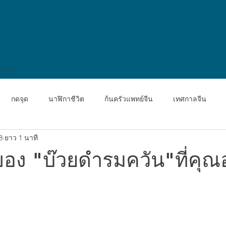
หน้าแรก
เกี่ยวกับเรา
โปรแกรมก
แผนจีน
กดจุด
นาฬิกาชีวิต
ก้นครัวแพทย์จีน
เทศกาลจีน
8
ยาว 1 นาที
ณฑ์คลินิก แอคคิวเฮิร์บส์: Acu
สมุนไพรจีน
TCM Deep Dive
อง "บ๊วยดำรมควัน"ที่คุณ