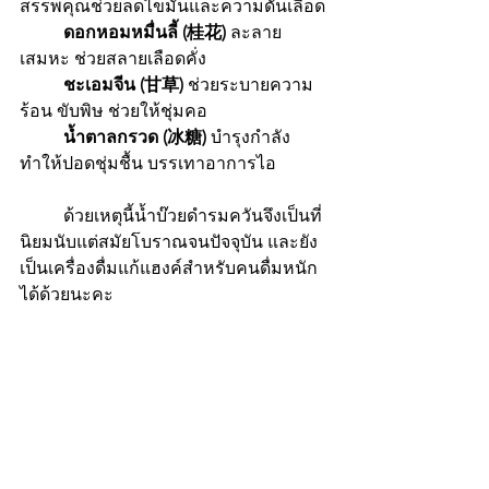
สรรพคุณช่วยลดไขมันและความดันเลือด 
ดอกหอมหมื่นลี้ (桂花)
 ละลาย
เสมหะ ช่วยสลายเลือดคั่ง 
ชะเอมจีน (甘草)
 ช่วยระบายความ
ร้อน ขับพิษ ช่วยให้ชุ่มคอ
น้ำตาลกรวด (冰糖)
 บำรุงกำลัง 
ทำให้ปอดชุ่มชื้น บรรเทาอาการไอ
 	ด้วยเหตุนี้น้ำบ๊วยดำรมควันจึงเป็นที่
นิยมนับแต่สมัยโบราณจนปัจจุบัน และยัง
เป็นเครื่องดื่มแก้แฮงค์สำหรับคนดื่มหนัก
ได้ด้วยนะคะ