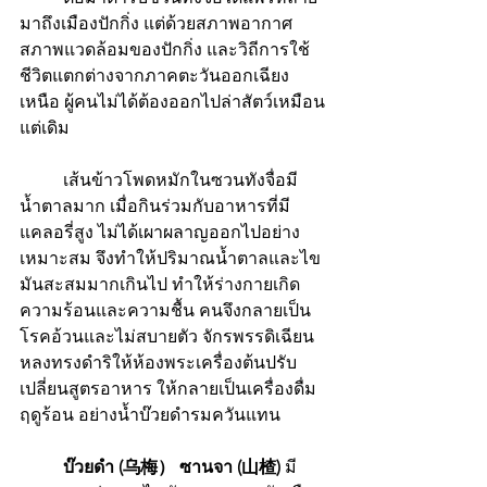
มาถึงเมืองปักกิ่ง แต่ด้วยสภาพอากาศ 
สภาพแวดล้อมของปักกิ่ง และวิถีการใช้
ชีวิตแตกต่างจากภาคตะวันออกเฉียง
เหนือ ผู้คนไม่ได้ต้องออกไปล่าสัตว์เหมือน
แต่เดิม
 	เส้นข้าวโพดหมักในซวนทังจื่อมี
น้ำตาลมาก เมื่อกินร่วมกับอาหารที่มี
แคลอรี่สูง ไม่ได้เผาผลาญออกไปอย่าง
เหมาะสม จึงทำให้ปริมาณน้ำตาลและไข
มันสะสมมากเกินไป ทำให้ร่างกายเกิด
ความร้อนและความชื้น คนจึงกลายเป็น
โรคอ้วนและไม่สบายตัว จักรพรรดิเฉียน
หลงทรงดำริให้ห้องพระเครื่องต้นปรับ
เปลี่ยนสูตรอาหาร ให้กลายเป็นเครื่องดื่ม
ฤดูร้อน อย่างน้ำบ๊วยดำรมควันแทน
บ๊วยดำ (乌梅） ซานจา (山楂)
 มี