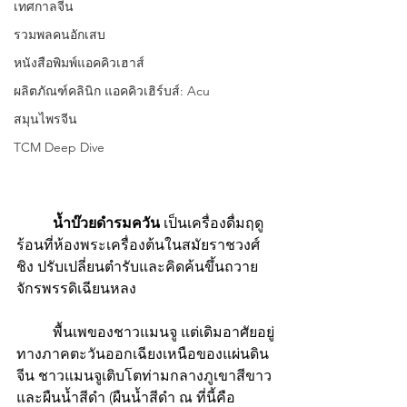
เทศกาลจีน
รวมพลคนอักเสบ
หนังสือพิมพ์แอคคิวเฮาส์
ผลิตภัณฑ์คลินิก แอคคิวเฮิร์บส์: Acu
สมุนไพรจีน
TCM Deep Dive
น้ำบ๊วยดำรมควัน
 เป็นเครื่องดื่มฤดู
ร้อนที่ห้องพระเครื่องต้นในสมัยราชวงศ์
ชิง ปรับเปลี่ยนตำรับและคิดค้นขึ้นถวาย
จักรพรรดิเฉียนหลง
 	พื้นเพของชาวแมนจู แต่เดิมอาศัยอยู่
ทางภาคตะวันออกเฉียงเหนือของแผ่นดิน
จีน ชาวแมนจูเติบโตท่ามกลางภูเขาสีขาว
และผืนน้ำสีดำ (ผืนน้ำสีดำ ณ ที่นี้คือ 