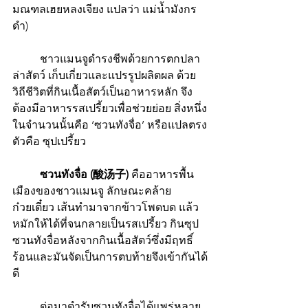
มณฑลเฮยหลงเจียง แปลว่า แม่น้ำมังกร
ดำ)
 	ชาวแมนจูดำรงชีพด้วยการตกปลา 
ล่าสัตว์ เก็บเกี่ยวและแปรรูปผลิตผล ด้วย
วิถีชีวิตที่กินเนื้อสัตว์เป็นอาหารหลัก จึง
ต้องมีอาหารรสเปรี้ยวเพื่อช่วยย่อย สิ่งหนึ่ง
ในจำนวนนั้นคือ ‘ซวนทังจื่อ’ หรือแปลตรง
ตัวคือ ซุปเปรี้ยว
ซวนทังจื่อ (酸汤子)
 คืออาหารพื้น
เมืองของชาวแมนจู ลักษณะคล้าย
ก๋วยเตี๋ยว เส้นทำมาจากข้าวโพดบด แล้ว
หมักให้ได้ที่จนกลายเป็นรสเปรี้ยว กินซุป
ซวนทังจื่อหลังจากกินเนื้อสัตว์ซึ่งมีฤทธิ์
ร้อนและมันจัดเป็นการตบท้ายจึงเข้ากันได้
ดี
 	ต่อมาตำรับซวนทังจื่อได้แพร่หลาย