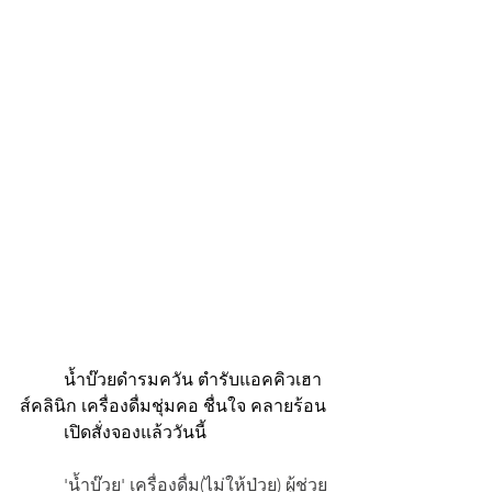
 	น้ำบ๊วยดำรมควัน ตำรับแอคคิวเฮา
ส์คลินิก เครื่องดื่มชุ่มคอ ชื่นใจ คลายร้อน
 	เปิดสั่งจองแล้ววันนี้
'น้ำบ๊วย' เครื่องดื่ม(ไม่ให้ป่วย) ผู้ช่วย