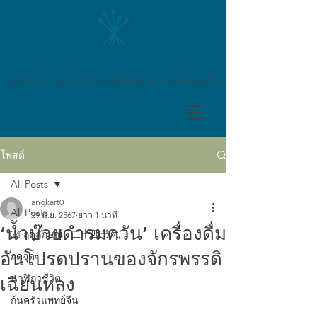
AcuHouse Clinic
แอคคิวเฮาส์ คลินิกการประกอบโรคศิลปะสาขาการแพทย์แผนจีน
โพสต์
All Posts
angkart0
All Posts
29 มิ.ย. 2567
ยาว 1 นาที
‘น้ำบ๊วยดำรมควัน’ เครื่องดื่ม
24 ฤดูลักษณ์ | 二十四节气
อันโปรดปรานของจักรพรรดิ
กดจุด
นาฬิกาชีวิต
เฉียนหลง
ก้นครัวแพทย์จีน